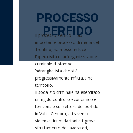
PROCESSO
PERFIDO
Il processo Perfido, il più
importante processo di mafia del
Trentino, ha messo in luce
l’operatività di un’organizzazione
criminale di stampo
’ndranghetista che si è
progressivamente infiltrata nel
territorio.
Il sodalizio criminale ha esercitato
un rigido controllo economico e
territoriale sul settore del porfido
in Val di Cembra, attraverso
violenze, intimidazioni e il grave
sfruttamento dei lavoratori,