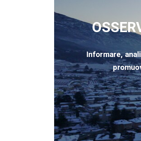
OSSERV
Informare, anal
promuove